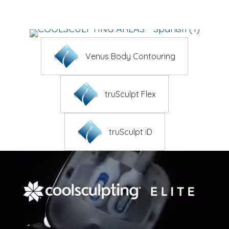
¡Obtén más información!
Venus Body Contouring
truSculpt Flex
truSculpt iD