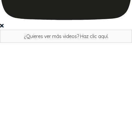
¿Quieres ver más videos? Haz clic aquí.
Ver resultados de
Coolsculpting
— Haz clic en una foto para ver más
antes y después —
Abdominales