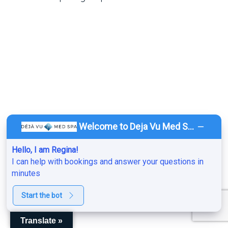
¿Listo para dar el
siguiente paso?
En Deja Vu Med Spa, hacemos que sea conveniente
planificar tu visita. Haz clic en el enlace para solicitar
una cita que se ajuste a tu apretada agenda.
¡Estamos ansiosos por verte!
Welcome to Deja Vu Med Spa!
¡Reserva hoy mismo!
Hello, I am Regina!
I can help with bookings and answer your questions in
minutes
Conta
Start the bot
ct
Translate »